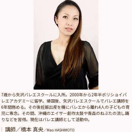
7歳から矢沢バレエスクールに入所。2000年から2年半ボリショイバ
レエアカデミーに留学。帰国後、矢沢バレエスクールでバレエ講師を
6年間務める。その後妊娠出産を機にバレエから離れ4人の子どもの育
児に専念。その間、沖縄のエイサー創作太鼓や青森のねぶたの流し踊
りなどを習得。現在はバレエ講師として活動中。
講師／橋本 真央
／Mao HASHIMOTO