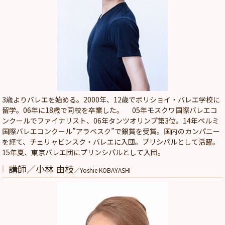
3歳よりバレエを始める。2000年、12歳でボリショイ・バレエ学校に
留学。06年に18歳で同校を卒業した。 05年モスクワ国際バレエコ
ンクールでファイナリスト、06年タンツオリンプ第3位。14年ペルミ
国際バレエコンクール”アラベスク”で銀賞を受賞。国内のカンパニー
を経て、チェリャビンスク・バレエに入団。プリシパルとして活躍。
15年夏、東京バレエ団にプリンシパルとして入団。
講師／小林 由枝
／Yoshie KOBAYASHI