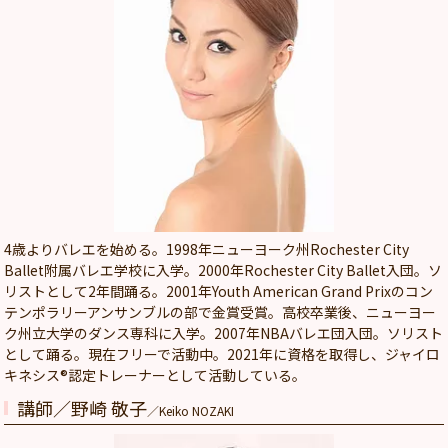
4歳よりバレエを始める。1998年ニューヨーク州Rochester City
Ballet附属バレエ学校に入学。2000年Rochester City Ballet入団。ソ
リストとして2年間踊る。2001年Youth American Grand Prixのコン
テンポラリーアンサンブルの部で金賞受賞。高校卒業後、ニューヨー
ク州立大学のダンス専科に入学。2007年NBAバレエ団入団。ソリスト
として踊る。現在フリーで活動中。2021年に資格を取得し、ジャイロ
キネシス®︎認定トレーナーとして活動している。
講師／野崎 敬子
／Keiko NOZAKI