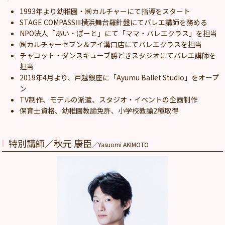
1993年より幼稚園・㈱カルチャーにて指導をスタート
STAGE COMPASSⅢ横浜舞台羅針盤にてバレエ講師を務める
NPO法人「あい・ぽーと」にて「ママ・バレエクラス」を担当
㈱カルチャーセブン＆アイ溝口店にてバレエクラスを担当
チャコット・ダンスキューブ勝どきスタジオにてバレエ講師を
担当
2019年4月より、戸越銀座に「Ayumu Ballet Studio」をオープ
ン
TV制作、モデルの派遣、スタジオ・イベントの企画制作
保育士資格、幼稚園教諭免許、小学校教諭2種取得
特別講師／秋元 康臣
／Yasuomi AKIMOTO