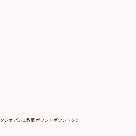
タジオ
バレエ教室
ポワント
ポワントクラ