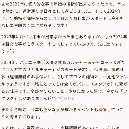
また2023年に個人的な事で年始の挨拶が出来なかったので、年末
は静かに、通常通りの日々として過ごしました。そして2024年
は、年始特別講座からの１月２日よりお仕事がスタートし今年も
バレエ三昧の１年になりそうです！
2023年に片づける事が出来なかった事もありますが、もう2024年
は新たな事がもうスタートしてしまっているので、先に進みます
(;’∀’)?
2024年、バレエ三昧（スタジオ＆カルチャー＆チャコット＆新た
に西大井での「カルチャー」がスタート予定）、保育園、事務仕
事（経理業務のお手伝い）、そしてアロマの施術と、一見他ジャン
ルのようですが、私にとってもは全てがバレエ（スタジオ）に繋が
るお仕事です。全部やりたいこと、やりたかった事で、今から「ワ
クワク」しかありません(≧▽≦)✨✨✨
また引き続き、今年も色々な人が繋がるイベントも開催していこ
うと考えております。
あとは。。。発表会も。。。 会場問題があるので、こちらは