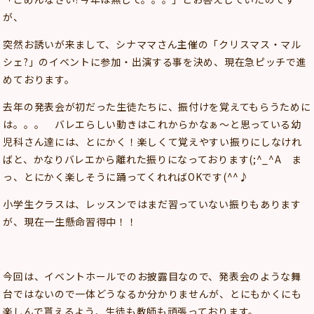
が、
突然お誘いが来まして、シナママさん主催の「クリスマス・マル
シェ?」のイベントに参加・出演する事を決め、現在急ピッチで進
めております。
去年の発表会が初だった生徒たちに、振付けを覚えてもらうために
は。。。 バレエらしい動きはこれからかなぁ～と思っている幼
児科さん達には、とにかく！楽しくて覚えやすい振りにしなけれ
ばと、かなりバレエから離れた振りになっております(;^_^A ま
っ、とにかく楽しそうに踊ってくれればOKです(^^♪
小学生クラスは、レッスンではまだ習っていない振りもあります
が、現在一生懸命習得中！！
今回は、イベントホールでのお披露目なので、発表会のような舞
台ではないので一体どうなるか分かりませんが、とにもかくにも
楽しんで貰えるよう、生徒も教師も頑張っております。