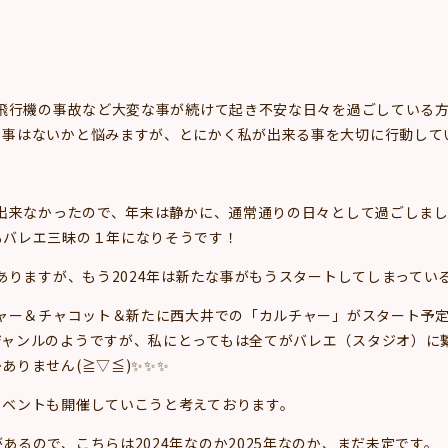
。
、飛行機の事故など大変な事が続けて起き不安な日々を過ごしている
る事はないかと悩みますが、とにかく私が出来る事を大切に行動して
が出来なかったので、年末は静かに、通常通りの日々として過ごしまし
もバレエ三昧の１年になりそうです！
ありますが、もう2024年は新たな事がもうスタートしてしまっているので
チャー＆チャコット＆新たに西大井での「カルチャー」がスタート予
ジャンルのようですが、私にとってもは全てがバレエ（スタジオ）に
ありません(≧▽≦)✨✨✨
イベントも開催していこうと考えております。
るので、こちらは2024年なのか2025年なのか、まだ未定です。