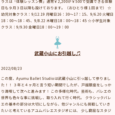
ラスは「体験レッスン費」通常￥2,200が￥500で受講できる体験
日も９月３日以降も設けております。（おひとり様１回まで） ☆
幼児対象クラス：9/12.19 月曜日16：30～17：15、9/6.20 火曜日
18：00～18：45、9/8.22 木曜日18：00～18：45 ☆小学生対象
クラス：9/9.30 金曜日18：00～19：00
武蔵小山にお引越し♫
2022/08/23
この度、Ayumu Ballet Studioは武蔵小山に引っ越して参りまし
た！！ ３年と４ヶ月と言う短い期間でしたが、戸越銀座をしっか
り満喫して次へと進みます！ この多様化時代。芸術も、バレエの
世界も色々な事に挑戦し、取り入れて行く時代。 クラシックバレ
エの基本の部分は大切にしながら、他ジャンルにも挑戦していき
たいと考えているアユムバレエスタジオには、 少し窮屈なスタジ