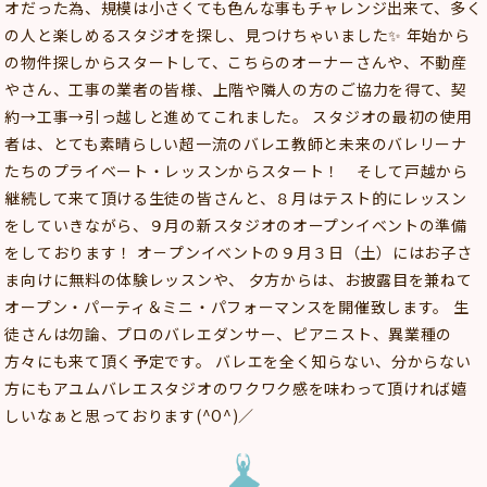
オだった為、規模は小さくても色んな事もチャレンジ出来て、多く
の人と楽しめるスタジオを探し、見つけちゃいました✨ 年始から
の物件探しからスタートして、こちらのオーナーさんや、不動産
やさん、工事の業者の皆様、上階や隣人の方のご協力を得て、契
約→工事→引っ越しと進めてこれました。 スタジオの最初の使用
者は、とても素晴らしい超一流のバレエ教師と未来のバレリーナ
たちのプライベート・レッスンからスタート！ そして戸越から
継続して来て頂ける生徒の皆さんと、８月はテスト的にレッスン
をしていきながら、９月の新スタジオのオープンイベントの準備
をしております！ オ－プンイベントの９月３日（土）にはお子さ
ま向けに無料の体験レッスンや、 夕方からは、お披露目を兼ねて
オープン・パーティ＆ミニ・パフォーマンスを開催致します。 生
徒さんは勿論、プロのバレエダンサー、ピアニスト、異業種の
方々にも来て頂く予定です。 バレエを全く知らない、分からない
方にもアユムバレエスタジオのワクワク感を味わって頂ければ嬉
しいなぁと思っております(^O^)／